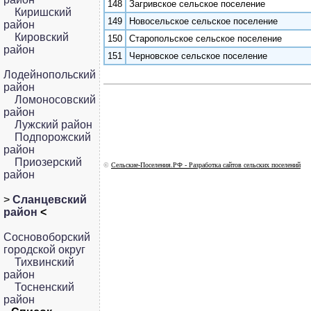
148
Загривское сельское поселение
Киришский
149
Новосельское сельское поселение
район
Кировский
150
Старопольское сельское поселение
район
151
Черновское сельское поселение
Лодейнопольский
район
Ломоносовский
район
Лужский район
Подпорожский
район
Приозерский
©
Сельские-Поселения.РФ - Разработка сайтов сельских поселений
район
>
Сланцевский
район
<
Сосновоборский
городской округ
Тихвинский
район
Тосненский
район