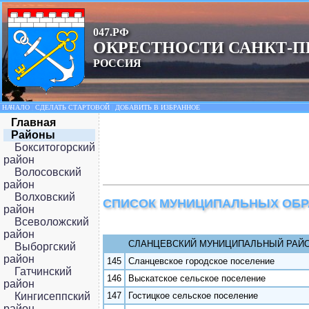
047.РФ
ОКРЕСТНОСТИ САНКТ-П
РОССИЯ
НАЧАЛО
|
СДЕЛАТЬ СТАРТОВОЙ
|
ДОБАВИТЬ В ИЗБРАННОЕ
Главная
Районы
Бокситогорский
район
Волосовский
район
Волховский
СПИСОК МУНИЦИПАЛЬНЫХ ОБ
район
Всеволожский
район
СЛАНЦЕВСКИЙ МУНИЦИПАЛЬНЫЙ РАЙ
Выборгский
район
145
Сланцевское городское поселение
Гатчинский
146
Выскатское сельское поселение
район
Кингисеппский
147
Гостицкое сельское поселение
район