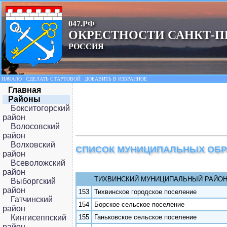
047.РФ
ОКРЕСТНОСТИ САНКТ-П
РОССИЯ
НАЧАЛО
|
СДЕЛАТЬ СТАРТОВОЙ
|
ДОБАВИТЬ В ИЗБРАННОЕ
Главная
Районы
Бокситогорский
район
Волосовский
район
Волховский
СПИСОК МУНИЦИПАЛЬНЫХ ОБ
район
Всеволожский
район
ТИХВИНСКИЙ МУНИЦИПАЛЬНЫЙ РАЙО
Выборгский
район
153
Тихвинское городское поселение
Гатчинский
154
Борское сельское поселение
район
Кингисеппский
155
Ганьковское сельское поселение
район