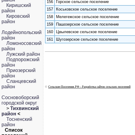
156
Горское сельское поселение
Киришский
157
Коськовское сельское поселение
район
Кировский
158
Мелегежское сельское поселение
район
159
Пашозерское сельское поселение
160
Цвылевское сельское поселение
Лодейнопольский
район
161
Шугозерское сельское поселение
Ломоносовский
район
Лужский район
Подпорожский
район
Приозерский
район
Сланцевский
район
©
Сельские-Поселения.РФ - Разработка сайтов сельских поселений
Сосновоборский
городской округ
>
Тихвинский
район
<
Тосненский
район
Список