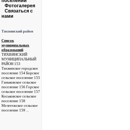
поселений
Фотогалерея
Связаться с
нами
Тихвинский район
Список
муниципальных
образований
ТИХВИНСКИЙ
МУНИЦИПАЛЬНЫЙ
РАЙОН 153
Тихвинское городское
поселение 154 Борское
сельское поселение 155
Ганьковское сельское
поселение 156 Горское
сельское поселение 157
Коськовское сельское
поселение 158
Мелегежское сельское
поселение 159 ...