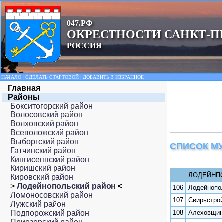
047.РФ
ОКРЕСТНОСТИ САНКТ-П
РОССИЯ
НАЧАЛО
|
СДЕЛАТЬ СТАРТОВОЙ
|
ДОБАВИТЬ В ИЗБРАННОЕ
Главная
Районы
Бокситогорский район
Волосовский район
Волховский район
Всеволожский район
Выборгский район
СПИСОК М
Гатчинский район
Кингисеппский район
Киришский район
ЛОДЕЙНП
Кировский район
>
Лодейнопольский район
<
106
Лодейнопо
Ломоносовский район
107
Свирьстрой
Лужский район
Подпорожский район
108
Алеховщин
Приозерский район