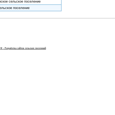
рское сельское поселение
ельское поселение
Ф - Разработка сайтов сельских поселений