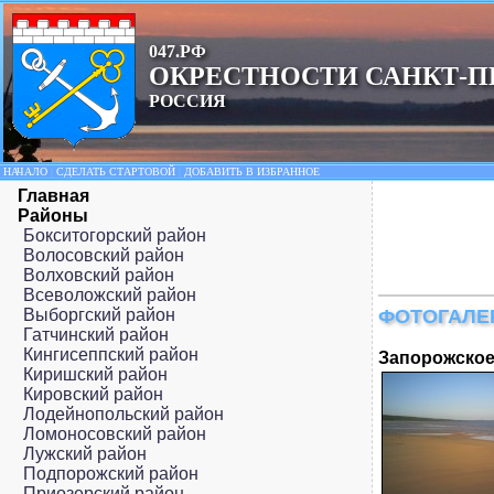
047.РФ
ОКРЕСТНОСТИ САНКТ-П
РОССИЯ
НАЧАЛО
|
СДЕЛАТЬ СТАРТОВОЙ
|
ДОБАВИТЬ В ИЗБРАННОЕ
Главная
Районы
Бокситогорский район
Волосовский район
Волховский район
Всеволожский район
Выборгский район
ФОТОГАЛЕ
Гатчинский район
Кингисеппский район
Запорожское
Киришский район
Кировский район
Лодейнопольский район
Ломоносовский район
Лужский район
Подпорожский район
Приозерский район